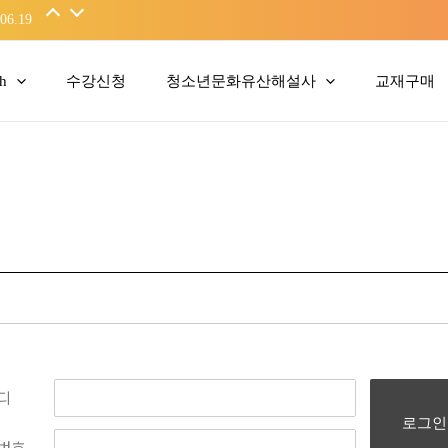
06.19
sh
수강신청
청소년문화유산해설사
교재구매
디
로그인
번호