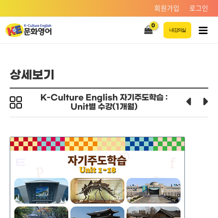
콘텐츠로
회원가입
로그인
건너뛰기
내 강의실
Main
Men
상세보기
K-Culture English 자기주도학습 :
Unit별 수강(1개월)