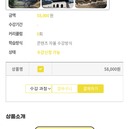
금액
58,000
원
수강기간
-
커리큘럼
0
회
학습방식
콘텐츠 자율 수강방식
상태
수강신청 가능
상품명
58,000
원
장바구니
결제하기
상품소개