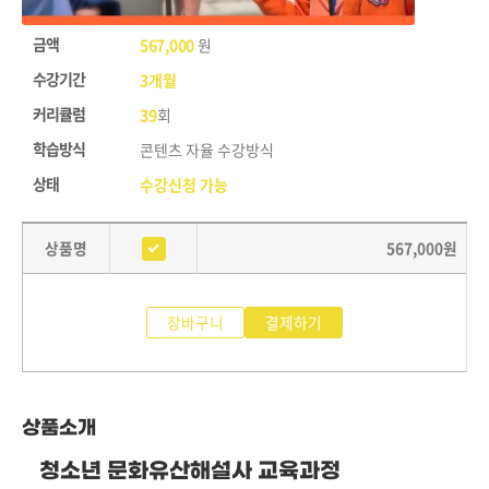
금액
567,000
원
수강기간
3개월
커리큘럼
39
회
학습방식
콘텐츠 자율 수강방식
상태
수강신청 가능
상품명
567,000
원
장바구니
결제하기
상품소개
청소년 문화유산해설사 교육과정