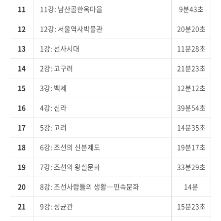
11
11강: 남산골한옥마을
9분43초
12
12강: 서울역사박물관
20분20초
13
1강: 선사시대
11분28초
14
2강: 고구려
21분23초
15
3강: 백제
12분12초
16
4강: 신라
39분54초
17
5강: 고려
14분35초
18
6강: 조선의 신분제도
19분17초
19
7강: 조선의 왕실문화
33분29초
20
8강: 조선사람들의 생활―민속문화
14분
21
9강: 성균관
15분23초