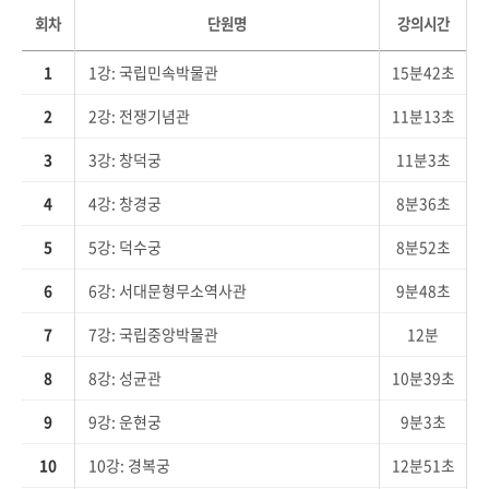
회차
단원명
강의시간
1
1강: 국립민속박물관
15분42초
2
2강: 전쟁기념관
11분13초
3
3강: 창덕궁
11분3초
4
4강: 창경궁
8분36초
5
5강: 덕수궁
8분52초
6
6강: 서대문형무소역사관
9분48초
7
7강: 국립중앙박물관
12분
8
8강: 성균관
10분39초
9
9강: 운현궁
9분3초
10
10강: 경복궁
12분51초