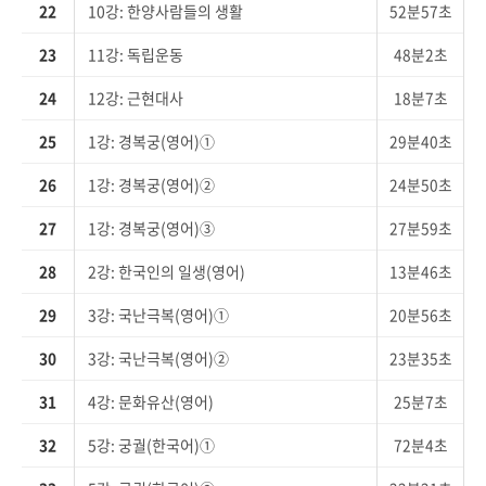
22
10강: 한양사람들의 생활
52분57초
23
11강: 독립운동
48분2초
24
12강: 근현대사
18분7초
25
1강: 경복궁(영어)①
29분40초
26
1강: 경복궁(영어)②
24분50초
27
1강: 경복궁(영어)③
27분59초
28
2강: 한국인의 일생(영어)
13분46초
29
3강: 국난극복(영어)①
20분56초
30
3강: 국난극복(영어)②
23분35초
31
4강: 문화유산(영어)
25분7초
32
5강: 궁궐(한국어)①
72분4초