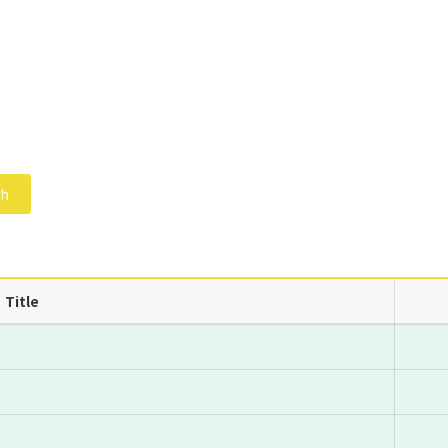
ch
Title