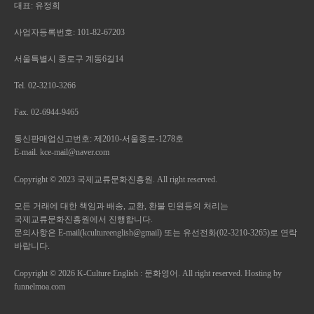
서비스 초기 화면에 게시합니다.
대표: 유정희
2. 범죄에 대한 수사상의 목적이 있거나
관리 회원제 서비스 이용에 따른 본인확인, 개인 식별,
정보통신윤리위원회의 요청이 있는 경우
②
"회사"는 "약관의규제에관한법률", "정보통신망
불량회원의 부정 이용 방지와 비인가 사용 방지, 가입 의사
사업자등록번호: 101-82-67203
3. 업무상 연락을 위하여 회원의 정보(성명, 주소, 전화번호)를
확인, 연령확인, 만14세 미만 아동 개인정보 수집 시 법정
이용촉진 및 정보보호 등에 관한 법률(이하
사용하는 경우
서울특별시 종로구 계동6길14
대리인 동의 여부 확인, 불만 처리 등 민원처리, 고지사항 전달,
"정보통신망법")" 등 관련법을 위배하지 않는 범위에서
4. 은행업무상 관련사항에 한하여 일부 정보를 공유하는 경우
마케팅 및 광고에 활용 신규 서비스(제품) 개발 및 특화,
이 약관을 개정할 수 있습니다.
Tel. 02-3210-3266
5. 통계작성, 홍보자료, 학술연구 또는 시장조사를 위하여
이벤트 등 광고성 정보 전달, 인구통계학적 특성에 따른
필요한 경우로서 특정고객 임을 식별할 수 없는 형태로
③
"회사"가 약관을 개정할 경우에는 적용 일자 및 개정
서비스 제공 및 광고 게재, 접속 빈도 파악 또는 회원의 서비스
Fax. 02-6944-9465
제공되는 경우
이용에 대한 통계
사유를 명시하여 현행약관과 함께 제1항의 방식에 따라
제7조 (회원 탈퇴)
통신판매업신고번호: 제2010-서울종로-1278호
그 개정 약관의 적용일자 30일 전부터 적용 일자
① 회원은 문화영어에 언제든지 탈퇴를 요청할 수 있으며
개인정보의 보유 및 이용 기간
E-mail. kce-mail@naver.com
전일까지 공지합니다. 다만, 회원에게 불리한 약관의
문화영어는 즉시 회원탈퇴를 처리합니다.
개정의 경우에는 공지 외에 일정 기간 서비스 내
Copyright © 2023 국제교류문화진흥원. All right reserved.
② 회원이 문화영어에서 이용 중인 서비스의 만기일이 지나지
원칙적으로, 개인정보 수집 및 이용목적이 달성된 후에는 해당
전자우편, 전자쪽지, 로그인 시 동의창 등의 전자적
정보를 지체 없이 파기합니다. 단, 관계 법령의 규정에 의하여
않은 경우 문화영어는 탈퇴를 처리하지 않습니다.
모든 거래에 대한 책임과 배송, 교환, 환불 민원등의 처리는
수단을 통해 따로 명확히 통지하도록 합니다.
보존할 필요가 있는 경우 회사는 아래와 같이 관계 법령에서
제8조 (회원에 대한 통지)
국제교류문화진흥원에서 진행합니다.
정한 일정한 기간 동안 회원 정보를 보관합니다.
① 문화영어가 회원에 대한 통지를 하는 경우, 회원이
문의사항은 E-mail(kcultureenglish@gmail) 또는 유선전화(02-3210-3265)로 연락
④
회사가 전항에 따라 개정 약관을 공지 또는 통지하면서
바랍니다.
문화영어에 제출한 전자우편 주소로 할 수 있습니다.
회원에게 30일 기간 내에 의사표시를 하지 않으면
• 보존 항목 : 이름, 로그인ID, 비밀번호, 비밀번호, 자택
② 문화영어는 불특정다수 회원에 대한 통지의 경우 1주일
의사표시가 표명된 것으로 본다는 뜻을 명확하게 공지
Copyright © 2026 K-Culture English : 문화영어. All right reserved. Hosting by
전화번호, 자택 주소, 휴대전화번호, 이메일, 서비스 이용기록,
이상 문화영어 게시판에 게시함으로써 개별 통지에 갈음할 수
funnelmoa.com
또는 통지하였음에도 회원이 명시적으로 거부의
접속 로그, 쿠키, 접속 IP 정보, 결제기록
있습니다.
• 보존 근거 : 전자상거래 등에서의 소비자 보호에 관한 법률
의사표시를 하지 아니한 경우 회원이 개 약관에 동의한
제9조 (문화영어의 의무)