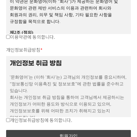
이 약관은 문화영어(이하 "회사")가 제공하는 문화영어 및
일자 7일 이전부터 적용 일자 전일까지 공지합니다.
문화영어 관련 제반 서비스의 이용과 관련하여 회사와
③ 전항의 방법으로 변경 고지된 약관은 기존 회원에게도
회원과의 권리, 의무 및 책임 사항, 기타 필요한 사항을
유효하게 효력이 발생합니다.
규정함을 목적으로 합니다.
④ 이 약관에서 정하지 아니한 사항과 이 약관의 해석에
관하여는 관계 법령 또는 상관례에 따릅니다.
제2조 (정의)
이용약관에 동의합니다.
제4조 (약관 외 준칙 및 관할법원)
이 약관에서 사용하는 용어의 정의는 다음과 같습니다.
① 본 약관에 명시되지 않은 사항은 국내 관계법에 준하여
개인정보취급방침
*
해석합니다
①
"서비스"라 함은 구현되는 단말기(PC, TV, 휴대형
② 회원과 문화영어 사이에 분쟁이 발생할 경우
단말기 등의 각종 유무선 장치를 포함)와 상관없이
개인정보 취급 방침
서울민사지방법원을 관할 법원으로 합니다.
"회원"이 이용할 수 있는 문화영어 관련 제반 서비스를
제5조 (회원 가입 및 자격)
의미합니다.
'문화영어'는 (이하 '회사'는) 고객님의 개인정보를 중요시하며,
① 문화영어가 정한 양식에 따라 회원정보를 기입한 후
“정보통신망 이용촉진 및 정보보호”에 관한 법률을 준수하고
②
"회원"이라 함은 회사의 "서비스"에 접속하여 이 약관에
회원가입을 신청함으로써 회원으로 등록됩니다
있습니다.
② 다음 각 호의 1에 해당하는 경우, 문화영어가 임의적으로
따라 "회사"와 이용계약을 체결하고 "회사"가 제공하는
회사는 개인정보 취급 방침을 통하여 고객님께서 제공하시는
회원가입을 인정하지 않거나 회원자격을 박탈할 수 있습니다.
"서비스"를 이용하는 고객을 말합니다.
개인정보가 어떠한 용도와 방식으로 이용되고 있으며,
1. 다른 사람의 명의를 사용하여 신청하였을 경우
개인정보보호를 위해 어떠한 조치가 취해지고 있는지
③
"아이디(ID)"라 함은 "회원"의 식별과 "서비스" 이용을
2. 신청 시 필수 내용을 허위로 기재하여 신청하였을 경우
알려드립니다.
개인정보취급방침에 동의합니다.
위하여 "회원"이 정하고 "회사"가 승인하는 문자와
3. 사회의 안녕질서 또는 미풍양속을 저해할 목적으로
숫자의 조합을 의미합니다.
신청하였을 경우
회사는 개인정보 취급 방침을 개정하는 경우 웹사이트
4. 다른 사람의 문화영어의 이용을 방해하거나 그 정보를