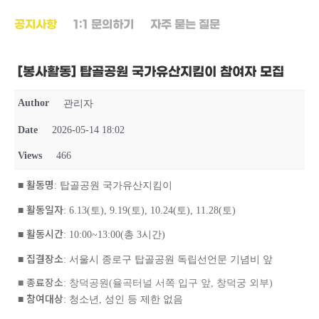
공지사항
1:1 문의하기
자주 묻는 질문
[봉사활동] 탑골공원 국가유산지킴이 참여자 모집
Author
관리자
Date
2026-05-14 18:02
Views
466
활동명
■
: 탑골공원 국가유산지킴이
활동일자
■
: 6.13(토), 9.19(토), 10.24(토), 11.28(토)
활동시간
■
: 10:00~13:00(총 3시간)
집결장소
■
: 서울시 종로구 탑골공원 독립선언문 기념비 앞
종료장소
■
: 창덕공원(율곡터널 서쪽 입구 앞, 창덕궁 외부)
참여대상
■
: 청소년, 성인 등 제한 없음