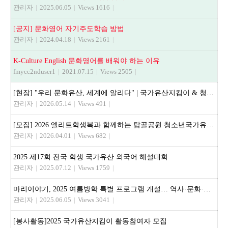
관리자
|
2025.06.05
|
Views 1616
|
[공지] 문화영어 자기주도학습 방법
관리자
|
2024.04.18
|
Views 2161
|
K-Culture English 문화영어를 배워야 하는 이유
fmycc2nduser1
|
2021.07.15
|
Views 2505
|
[현장] "우리 문화유산, 세계에 알리다" | 국가유산지킴이 & 청소년 문화유산해설사 활동기
관리자
|
2026.05.14
|
Views 491
|
[모집] 2026 엘리트학생복과 함께하는 탑골공원 청소년국가유산지킴이
관리자
|
2026.04.01
|
Views 682
|
2025 제17회 전국 학생 국가유산 외국어 해설대회
관리자
|
2025.07.12
|
Views 1759
|
마리이야기, 2025 여름방학 특별 프로그램 개설… 역사·문화·영어 융합 교육 제공
관리자
|
2025.06.05
|
Views 3041
|
[봉사활동]2025 국가유산지킴이 활동참여자 모집