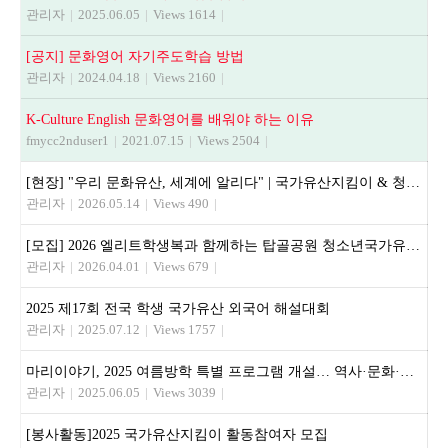
관리자
|
2025.06.05
|
Views 1614
|
[공지] 문화영어 자기주도학습 방법
관리자
|
2024.04.18
|
Views 2160
|
K-Culture English 문화영어를 배워야 하는 이유
fmycc2nduser1
|
2021.07.15
|
Views 2504
|
[현장] "우리 문화유산, 세계에 알리다" | 국가유산지킴이 & 청소년 문화유산해설사 활동기
관리자
|
2026.05.14
|
Views 490
|
[모집] 2026 엘리트학생복과 함께하는 탑골공원 청소년국가유산지킴이
관리자
|
2026.04.01
|
Views 679
|
2025 제17회 전국 학생 국가유산 외국어 해설대회
관리자
|
2025.07.12
|
Views 1757
|
마리이야기, 2025 여름방학 특별 프로그램 개설… 역사·문화·영어 융합 교육 제공
관리자
|
2025.06.05
|
Views 3039
|
[봉사활동]2025 국가유산지킴이 활동참여자 모집