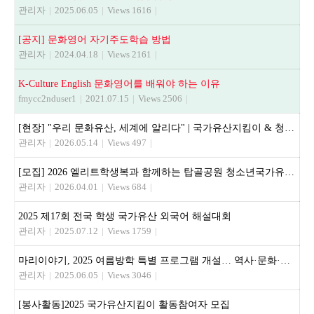
관리자
|
2025.06.05
|
Views 1616
|
[공지] 문화영어 자기주도학습 방법
관리자
|
2024.04.18
|
Views 2161
|
K-Culture English 문화영어를 배워야 하는 이유
fmycc2nduser1
|
2021.07.15
|
Views 2506
|
[현장] "우리 문화유산, 세계에 알리다" | 국가유산지킴이 & 청소년 문화유산해설사 활동기
관리자
|
2026.05.14
|
Views 497
|
[모집] 2026 엘리트학생복과 함께하는 탑골공원 청소년국가유산지킴이
관리자
|
2026.04.01
|
Views 684
|
2025 제17회 전국 학생 국가유산 외국어 해설대회
관리자
|
2025.07.12
|
Views 1759
|
마리이야기, 2025 여름방학 특별 프로그램 개설… 역사·문화·영어 융합 교육 제공
관리자
|
2025.06.05
|
Views 3046
|
[봉사활동]2025 국가유산지킴이 활동참여자 모집