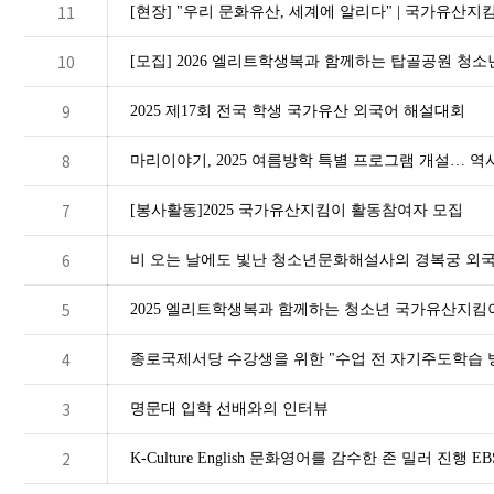
11
[현장] "우리 문화유산, 세계에 알리다" | 국가유산
10
[모집] 2026 엘리트학생복과 함께하는 탑골공원 
9
2025 제17회 전국 학생 국가유산 외국어 해설대회
8
마리이야기, 2025 여름방학 특별 프로그램 개설… 역
7
[봉사활동]2025 국가유산지킴이 활동참여자 모집
6
비 오는 날에도 빛난 청소년문화해설사의 경복궁 외국
5
2025 엘리트학생복과 함께하는 청소년 국가유산지킴
4
종로국제서당 수강생을 위한 "수업 전 자기주도학습 
3
명문대 입학 선배와의 인터뷰
2
K-Culture English 문화영어를 감수한 존 밀러 