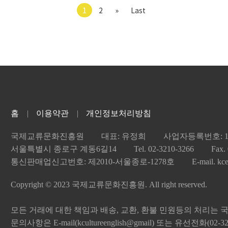
1
2
»
Last
홈
이용약관
개인정보처리방침
국제교류문화진흥원
대표: 유정희
사업자등록번호: 101
서울특별시 종로구 계동6길14
Tel. 02-3210-3266
Fax.
통신판매업신고번호: 제2010-서울종로-1278호
E-mail. kc
Copyright © 2023 국제교류문화진흥원. All right reserved.
모든 거래에 대한 책임과 배송, 교환, 환불 민원등의 처리
문의사항은 E-mail(kcultureenglish@gmail) 또는 유선전화(02